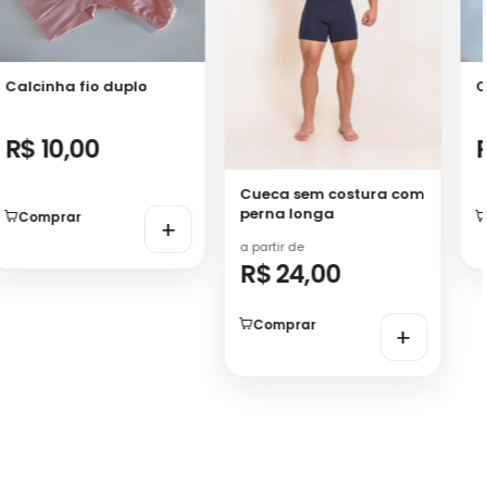
Calcinha fio duplo
C
R$ 10,00
Cueca sem costura com
perna longa
Comprar
+
a partir de
R$ 24,00
Comprar
+