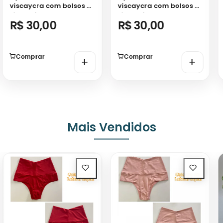
viscaycra com bolsos e
viscaycra com bolsos e
silk na frente!
silk na frente!
R$ 30,00
R$ 30,00
Comprar
Comprar
+
+
Mais Vendidos