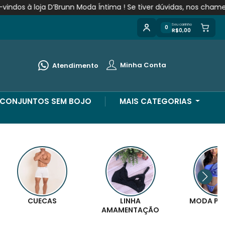
n Moda Íntima ! Se tiver dúvidas, nos chame no WhatsApp!
B
Seu carrinho
0
R$0,00
Alguém de Goiânia - GO
comprou
Fio
regulagem renda
.
Minha Conta
Atendimento
Compra verificada
Pedido de R$ 526,00
CONJUNTOS SEM BOJO
MAIS CATEGORIAS
CUECAS
LINHA
MODA PLU
AMAMENTAÇÃO