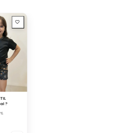
TIL
al ?
0%